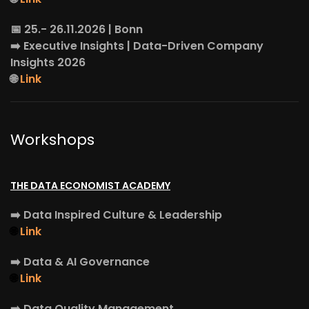
📅 25.- 26.11.2026 | Bonn
➡️
Executive Insights
| Data-Driven Company
Insights 2026
🌐
Link
Workshops
THE DATA ECONOMIST ACADEMY
➡️
Data Inspired Culture & Leadership
🌐
Link
➡️
Data & AI Governance
🌐
Link
➡️
Data Quality Management