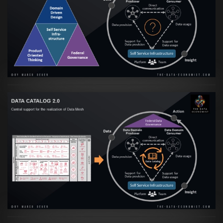
Artikel:
Data Mesh Ökosysteme: Die
Transformation zur Data Inspired Human
Culture
VIEW
Artikel:
Data Mesh Ökosysteme: Die
Transformation zur Data Inspired Human
Culture
VIEW