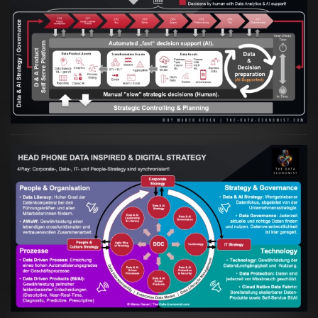
Artikel:
Prozesse und Daten müssen Hand
in Hand gehen
VIEW
Artikel:
Kennst Du schon die "Head Phone
Data Driven Strategy"?
VIEW