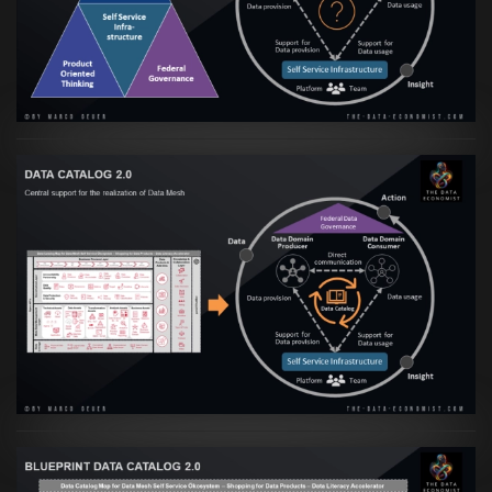
Culture
VIEW
Artikel:
Data Mesh Ökosysteme: Die
Transformation zur Data Inspired Human
Culture
VIEW