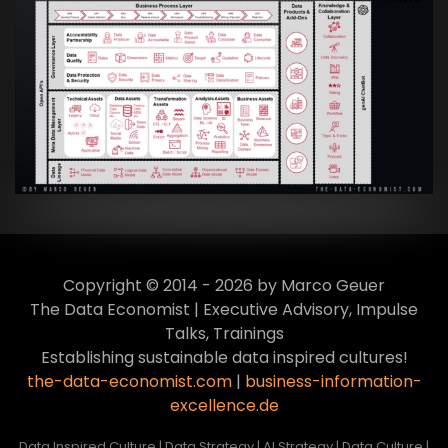
Artikel:
Data Mesh Ökosysteme: Die
Transformation zur Data Inspired Human
Culture
VIEW
Copyright © 2014 - 2026 by Marco Geuer
The Data Economist | Executive Advisory, Impulse
Talks, Trainings
Establishing sustainable data inspired cultures!
the-data-economist.com
|
business-information-
excellence.de
Data Inspired Culture | Data Strategy | AI Strategy | Data Culture |