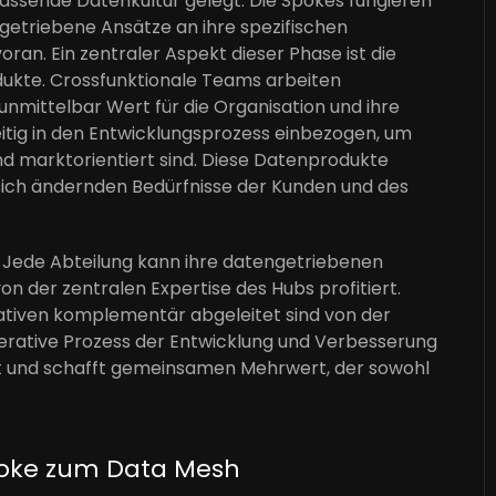
fassende Datenkultur gelegt. Die Spokes fungieren
getriebene Ansätze an ihre spezifischen
oran. Ein zentraler Aspekt dieser Phase ist die
ukte. Crossfunktionale Teams arbeiten
nmittelbar Wert für die Organisation und ihre
itig in den Entwicklungsprozess einbezogen, um
nd marktorientiert sind. Diese Datenprodukte
 sich ändernden Bedürfnisse der Kunden und des
tät: Jede Abteilung kann ihre datengetriebenen
von der zentralen Expertise des Hubs profitiert.
tiativen komplementär abgeleitet sind von der
erative Prozess der Entwicklung und Verbesserung
ft und schafft gemeinsamen Mehrwert, der sowohl
poke zum Data Mesh