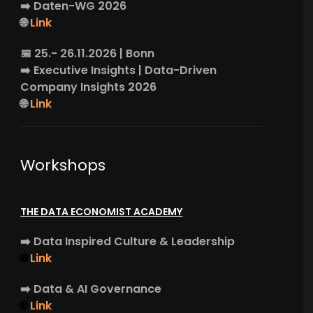
➡️
Daten-WG
2026
🌐
Link
📅 25.- 26.11.2026 | Bonn
➡️
Executive Insights
| Data-Driven
Company Insights 2026
🌐
Link
Workshops
THE DATA ECONOMIST ACADEMY
➡️
Data Inspired Culture & Leadership
🌐
Link
➡️
Data & AI Governance
🌐
Link