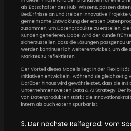
In dieser Phase wird der Grundstein für eine um
als Botschafter des Hub-Wissens, passen daten
Bedürfnisse an und treiben innovative Projekte v
gemeinsame Entwicklung der ersten Datenprod
zusammen, um Datenprodukte zu erstellen, die u
Kunden generieren. Dabei wird der Kunde frühze
sicherzustellen, dass die Lösungen passgenau u
werden kontinuierlich weiterentwickelt, um die
Marktes zu reflektieren.
Der Vorteil dieses Modells liegt in der Flexibili
Initiativen entwickeln, während sie gleichzeitig 
Darüber hinaus wird gewährleistet, dass die Ini
Unternehmensweiten Data & AI Strategy. Der it
von Datenprodukten stärkt die Innovationskra
intern als auch extern spürbar ist.
3. Der nächste Reifegrad: Vom S