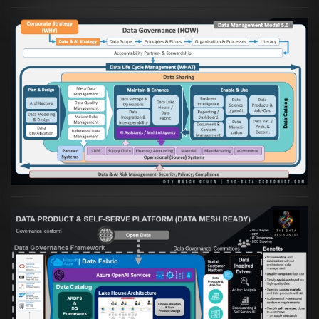
Artikel:
Die moderne Architektur für
Daten- und KI-orientierte Unternehmen
VIEW
Artikel:
Warum eine Data Governance
orientierte Data Fabric essenziell für
skalierbare qualitative Datenprodukte ist