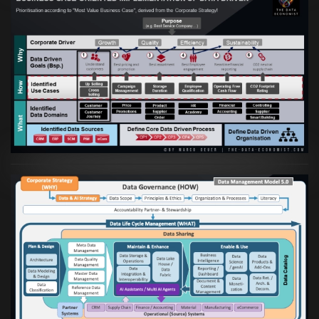
Artikel:
Business Case orientierte
Etablierung einer Data Driven Company
VIEW
Artikel:
Die moderne Architektur für
Daten- und KI-orientierte Unternehmen
VIEW