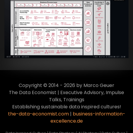
Artikel:
Data Mesh Ökosysteme: Die
Transformation zur Data Inspired Human
Culture
VIEW
Copyright © 2014 - 2026 by Marco Geuer
The Data Economist | Executive Advisory, Impulse
Talks, Trainings
Establishing sustainable data inspired cultures!
the-data-economist.com
|
business-information-
excellence.de