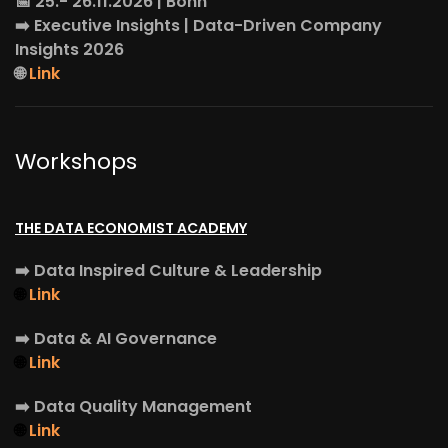
📅 25.- 26.11.2026 | Bonn
➡️
Executive Insights
| Data-Driven Company
Insights 2026
🌐
Link
Workshops
THE DATA ECONOMIST ACADEMY
➡️
Data Inspired Culture & Leadership
🌐
Link
➡️
Data & AI Governance
🌐
Link
➡️
Data Quality Management
🌐
Link