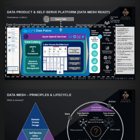
Artikel:
Warum eine Data Governance
orientierte Data Fabric essenziell für
skalierbare qualitative Datenprodukte ist
VIEW
Artikel:
Data Mesh Ökosysteme: Die
Transformation zur Data Inspired Human
Culture