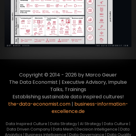
Artikel:
Data Mesh Ökosysteme: Die
Transformation zur Data Inspired Human
Culture
VIEW
Copyright © 2014 - 2026 by Marco Geuer
The Data Economist | Executive Advisory, Impulse
Talks, Trainings
Establishing sustainable data inspired cultures!
the-data-economist.com
|
business-information-
excellence.de
Data Inspired Culture | Data Strategy | AI Strategy | Data Culture |
Data Driven Company | Data Mesh | Decision Intelligence | Data
Analytics | Business Intelligence | Data Governance | Data Quality